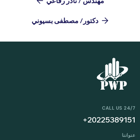
مهندس / نادر رفاعي
دكتور/ مصطفى بسيوني
24/7 CALL US
20225389151+
عنواننا