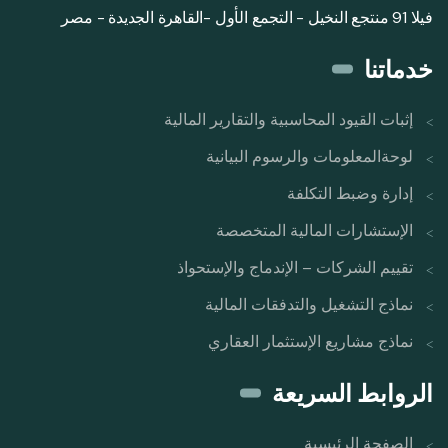
فيلا 91 منتجع النخيل - التجمع الأول -القاهرة الجديدة - مصر
خدماتنا
إثبات القيود المحاسبية والتقارير المالية
‫لوحة‬‫المعلومات‬ ‫والرسوم‬ ‫البيانية‬
‫إ‬‫دارة‬‫ وضبط التكلفة‬
الإستشارات المالية المتخصصة
تقييم الشركات – الإندماج والإستحواذ
نماذج التشغيل والتدفقات المالية
نماذج مشاريع الإستثمار العقاري
الروابط السريعة
الصفحة الرئيسية