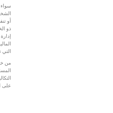
سواء 
الشخصي
أو تنف
ذو ال
إدارة
المال
التي ت
من خلا
المست
التكا
على ا