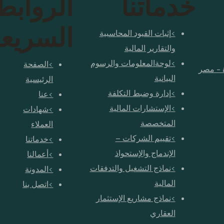
خدماتنا
الروابط
السريع
إثبات القيود المحاسبية
والتقارير المالية
‫لوحة‬‫المعلومات‬ ‫والرسوم‬
الصفحة
‫البيانية‬
الرئيسية
‫إ‬‫دارة‬‫ وضبط التكلفة‬
عنا
الإستشارات المالية
شهادات
المتخصصة
العملاء
تقييم الشركات –
خدماتنا
الإندماج والإستحواذ
أعمالنا
نماذج التشغيل والتدفقات
المدونة
المالية
اتصل بنا
نماذج مشاريع الإستثمار
العقاري