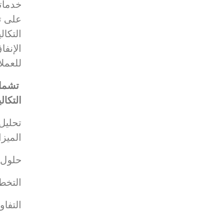
خدماتن
على ت
التكا
الإنفا
للعملاء
تشمل 
التكال
تحليل
الميزا
حلول ت
التخطي
التفا