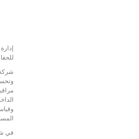
إدارة 
للحفا
شركة 
وتحسين
مراقبة
الداخل
وقياس 
المست
في شر