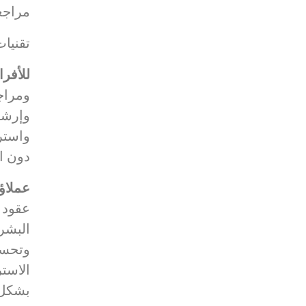
مراجعة
تقنيا
للأفرا
ومراج
وإرشا
واستر
دون ال
عملاؤ
عقود ا
البشر
وتحسي
الاست
بشكل 