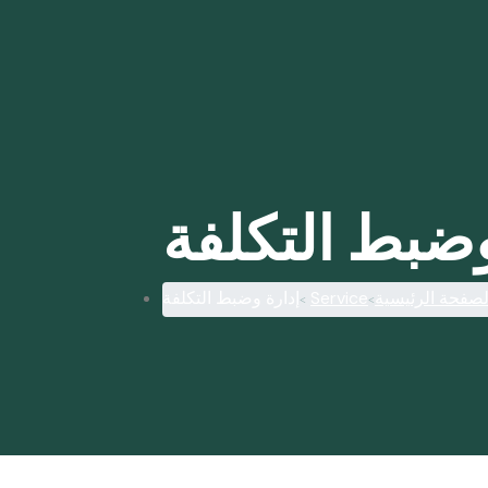
لصفحة الرئيسية
Service
‫إ‬‫دارة‬‫ وضبط التكلفة‬